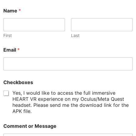
N
Name
*
a
m
e
C
o
First
Last
m
m
Email
*
e
n
t
N
a
m
Checkboxes
e
Yes, I would like to access the full immersive
HEART VR experience on my Oculus/Meta Quest
headset. Please send me the download link for the
APK file.
Comment or Message